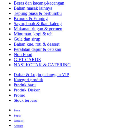
Beras dan kacang-kacangan
Bahan masak lainnya
Tepung biasa & berbumbu
Krupuk & Emping
Sayur, buah & ikan kaleng
Makanan ringan & permen
Minuman, kopi & teh
Gula dan sirup
Bahan kue, roti & dessert
Peralatan dapur & cetakan
Non Food
GIFT CARDS
NASI KOTAK & CATERING
Daftar & Login pelanggan VIP
Kategori produk
Produk baru
Produk Diskon
Promo
Stock terbaru
Store
Search
Wishlist
Account