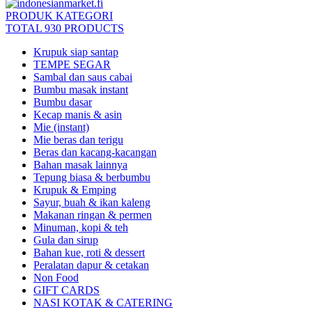
PRODUK KATEGORI
TOTAL 930 PRODUCTS
Krupuk siap santap
TEMPE SEGAR
Sambal dan saus cabai
Bumbu masak instant
Bumbu dasar
Kecap manis & asin
Mie (instant)
Mie beras dan terigu
Beras dan kacang-kacangan
Bahan masak lainnya
Tepung biasa & berbumbu
Krupuk & Emping
Sayur, buah & ikan kaleng
Makanan ringan & permen
Minuman, kopi & teh
Gula dan sirup
Bahan kue, roti & dessert
Peralatan dapur & cetakan
Non Food
GIFT CARDS
NASI KOTAK & CATERING