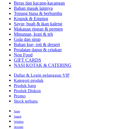
Beras dan kacang-kacangan
Bahan masak lainnya
Tepung biasa & berbumbu
Krupuk & Emping
Sayur, buah & ikan kaleng
Makanan ringan & permen
Minuman, kopi & teh
Gula dan sirup
Bahan kue, roti & dessert
Peralatan dapur & cetakan
Non Food
GIFT CARDS
NASI KOTAK & CATERING
Daftar & Login pelanggan VIP
Kategori produk
Produk baru
Produk Diskon
Promo
Stock terbaru
Store
Search
Wishlist
Account