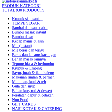
PRODUK KATEGORI
TOTAL 930 PRODUCTS
Krupuk siap santap
TEMPE SEGAR
Sambal dan saus cabai
Bumbu masak instant
Bumbu dasar
Kecap manis & asin
Mie (instant)
Mie beras dan terigu
Beras dan kacang-kacangan
Bahan masak lainnya
Tepung biasa & berbumbu
Krupuk & Emping
Sayur, buah & ikan kaleng
Makanan ringan & permen
Minuman, kopi & teh
Gula dan sirup
Bahan kue, roti & dessert
Peralatan dapur & cetakan
Non Food
GIFT CARDS
NASI KOTAK & CATERING