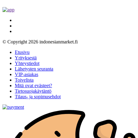
© Copyright 2026 indonesianmarket.fi
Etusivu
Yrityksestä
Yhteystiedot
Lähetysten seuranta
VIP-asiakas
Toivelista
Mitä ovat evästeet?
Tietosuojakäytäntö
Tilaus- ja sopimusehdot