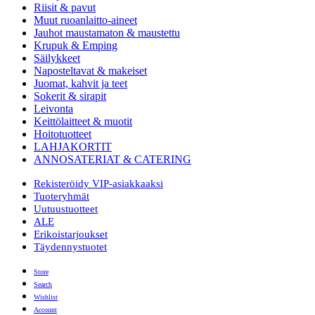
Riisit & pavut
Muut ruoanlaitto-aineet
Jauhot maustamaton & maustettu
Krupuk & Emping
Säilykkeet
Naposteltavat & makeiset
Juomat, kahvit ja teet
Sokerit & sirapit
Leivonta
Keittölaitteet & muotit
Hoitotuotteet
LAHJAKORTIT
ANNOSATERIAT & CATERING
Rekisteröidy VIP-asiakkaaksi
Tuoteryhmät
Uutuustuotteet
ALE
Erikoistarjoukset
Täydennystuotet
Store
Search
Wishlist
Account