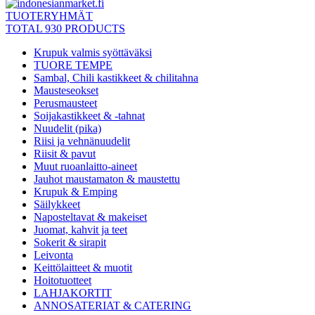
TUOTERYHMÄT
TOTAL 930 PRODUCTS
Krupuk valmis syöttäväksi
TUORE TEMPE
Sambal, Chili kastikkeet & chilitahna
Mausteseokset
Perusmausteet
Soijakastikkeet & -tahnat
Nuudelit (pika)
Riisi ja vehnänuudelit
Riisit & pavut
Muut ruoanlaitto-aineet
Jauhot maustamaton & maustettu
Krupuk & Emping
Säilykkeet
Naposteltavat & makeiset
Juomat, kahvit ja teet
Sokerit & sirapit
Leivonta
Keittölaitteet & muotit
Hoitotuotteet
LAHJAKORTIT
ANNOSATERIAT & CATERING